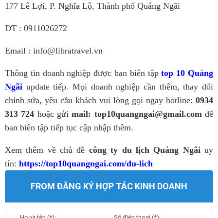
177 Lê Lợi, P. Nghĩa Lộ, Thành phố Quảng Ngãi
ĐT : 0911026272
Email : info@libratravel.vn
Thông tin doanh nghiệp được ban biên tập
top 10 Quảng
Ngãi
update tiếp. Mọi doanh nghiệp cần thêm, thay đổi
chỉnh sửa, yêu cầu khách vui lòng gọi ngay hotline:
0934
313 724
hoặc gửi
mail: top10quangngai@gmail.com
để
ban biên tập tiếp tục cập nhập thêm.
Xem thêm về chủ đề
công ty du lịch Quảng Ngãi
uy
tín:
https://top10quangngai.com/du-lich
FROM ĐĂNG KÝ HỢP TÁC KINH DOANH
Họ và tên (*):
Số điện thoại (*):