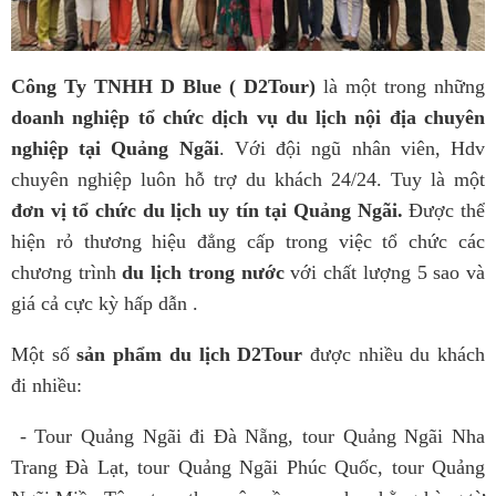
Công Ty TNHH D Blue ( D2Tour)
là một trong những
doanh nghiệp tổ chức dịch vụ du lịch nội địa chuyên
nghiệp tại Quảng Ngãi
. Với đội ngũ nhân viên, Hdv
chuyên nghiệp luôn hỗ trợ du khách 24/24. Tuy là một
đơn vị tổ chức du lịch uy tín tại Quảng Ngãi.
Được thể
hiện rỏ thương hiệu đẳng cấp trong việc tổ chức các
chương trình
du lịch trong nước
với chất lượng 5 sao và
giá cả cực kỳ hấp dẫn .
Một số
sản phẩm du lịch D2Tour
được nhiều du khách
đi nhiều:
- Tour Quảng Ngãi đi Đà Nẵng, tour Quảng Ngãi Nha
Trang Đà Lạt, tour Quảng Ngãi Phúc Quốc, tour Quảng