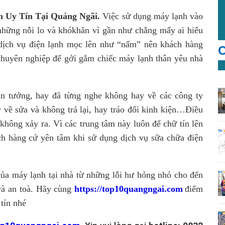
h Uy Tín Tại Quảng Ngãi.
Việc sử dụng máy lạnh vào
 những nỗi lo và khókhăn vì gần như chẳng mấy ai hiểu
dịch vụ điện lạnh mọc lên như “nấm” nên khách hàng
C
chuyên nghiệp để gởi gắm chiếc máy lạnh thân yêu nhà
in tưởng, hay đã từng nghe không hay về các công ty
 về sửa và không trả lại, hay tráo đổi kinh kiện…Điều
không xảy ra. Vì các trung tâm này luôn để chữ tín lên
ch hàng cứ yên tâm khi sử dụng dịch vụ sữa chữa điện
của máy lạnh tại nhà từ những lỗi hư hỏng nhỏ cho đến
 và an toà. Hãy cùng
https://top10quangngai.com
điểm
tín nhé