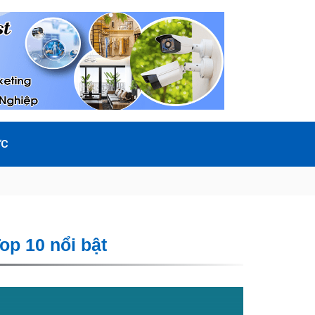
ỨC
op 10 nổi bật