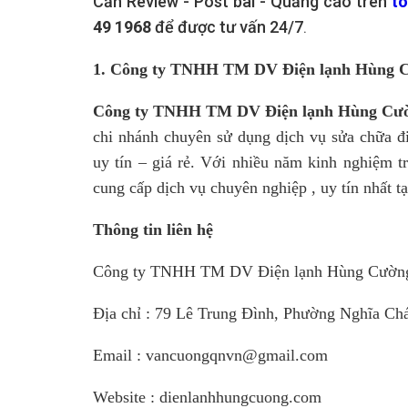
Cần Review - Post bài - Quảng cáo trên
t
49 1968
để được tư vấn 24/7
.
1. Công ty TNHH TM DV Điện lạnh Hùng 
Công ty TNHH TM DV Điện lạnh Hùng C
chi nhánh chuyên sử dụng dịch vụ sửa chữa đ
uy tín – giá rẻ. Với nhiều năm kinh nghiệm t
cung cấp dịch vụ chuyên nghiệp , uy tín nhất 
Thông tin liên hệ
Công ty TNHH TM DV Điện lạnh Hùng Cườn
Địa chỉ : 79 Lê Trung Đình, Phường Nghĩa Ch
Email : vancuongqnvn@gmail.com
Website : dienlanhhungcuong.com