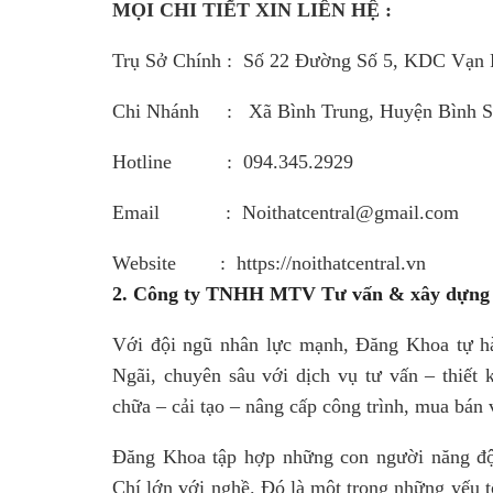
MỌI CHI TIẾT XIN LIÊN HỆ :
Trụ Sở Chính : Số 22 Đường Số 5, KDC Vạn 
Chi Nhánh : Xã Bình Trung, Huyện Bình S
Hotline : 094.345.2929
Email : Noithatcentral@gmail.com
Website : https://noithatcentral.vn
2. Công ty TNHH MTV Tư vấn & xây dựng 
Với đội ngũ nhân lực mạnh, Đăng Khoa tự hà
Ngãi, chuyên sâu với dịch vụ tư vấn – thiết k
chữa – cải tạo – nâng cấp công trình, mua bán 
Đăng Khoa tập hợp những con người năng độn
Chí lớn với nghề. Đó là một trong những yếu t