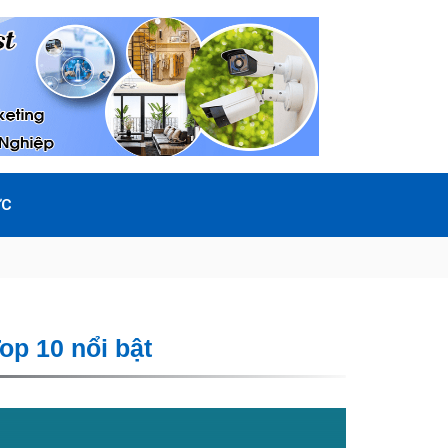
ỨC
op 10 nổi bật